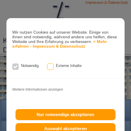
Impressum & Datenschutz
Wir nutzen Cookies auf unserer Website. Einige von
ihnen sind notwendig, während andere uns helfen, diese
Kieferorthopädische Praxis
Website und Ihre Erfahrung zu verbessern.
» Mehr
erfahren - Impressum & Datenschutz
Dr. Konik & Kollegen
Zahn- und Kieferregulierungen für Kinder und
Erwachsene
Notwendig
Externe Inhalte
Ganzheitliche-Kieferorthopädie
Erwachsenen-Kieferorthopädie
Tel. +49
(0)7151-96 94 0-0
·
www.konik.de
Weitere Informationen anzeigen
HOME
Nur notwendige akzeptieren
Auswahl akzeptieren