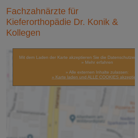
Fachzahnärzte für
Kieferorthopädie Dr. Konik &
Kollegen
Mit dem Laden der Karte akzeptieren Sie die Datenschutzer
» Mehr erfahren
» Alle externen Inhalte zulassen:
» Karte laden und ALLE COOKIES akzeptie