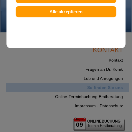
PRAXIS
Alle akzeptieren
KONTAKT
KONTAKT
Kontakt
Fragen an Dr. Konik
Lob und Anregungen
So finden Sie uns
Online-Terminbuchung Erstberatung
Impressum · Datenschutz
August
ONLINEBUCHUNG
09
Termin Erstberatung