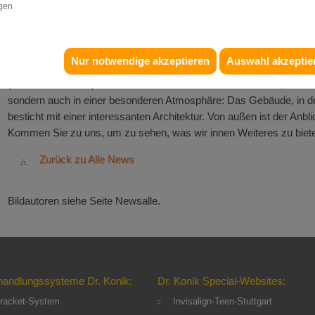
igen
Die kieferorthopädische Praxis Dr. Konik & Kollegen befindet
sich im Zentrum von Weinstadt-Endersbach nur etwa 14
Minuten von Stuttgart-Mitte entfernt und ist sowohl mit dem Pkw
Nur notwendige akzeptieren
Auswahl akzeptie
als auch ideal mit öffentlichen Verkehrsmitteln zu erreichen
(Bahnhof in 300 m). Lassen Sie sich beraten und behandeln, nicht
sondern auch in einer besonderen Atmosphäre: Das Gebäude, in de
besticht mit einer interessanten Architektur. Von außen ist der Anb
Kommen Sie zu uns, um zu sehen, was wir innen Weiteres zu biete
Zurück zu Alle News
Bildautoren siehe Seite Newsalle.
handlungssysteme Dr. Konik:
Dr. Konik Special-Websites:
racket-System
Invisalign-Teen-Stuttgart