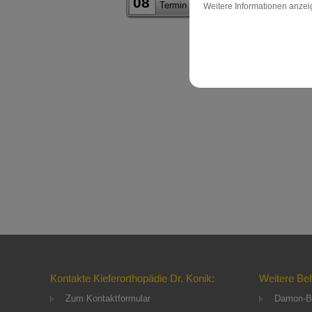
08
Termin Erstberatung
Weitere Informationen anze
Kontakte Kieferorthopädie Dr. Konik:
Weitere Be
Zum Kontaktformular
Damon-B