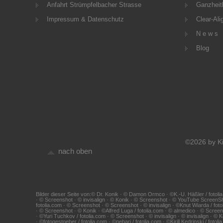
Anfahrt Strümpfelbacher Strasse
Ganzheitl
Impressum & Datenschutz
Clear-Ali
N e w s
Blog
©2026 by Ki
nach oben
Bilder dieser Seite von:© Dr. Konik · © Damon Ormco · ©K.-U. Häßler / fotolia
· © Screenshot · © invisalign · © Konik · © Screenshot · © YouTube ScreenS
fotolia.com · © Screenshot · © Screenshot · © invisalign · ©Knut Wiarda / foto
· © Screenshot · © Konik · ©Alfred Luga / fotolia.com · © almedico · © Scr
· ©Yuri Tuchkov / fotolia.com · © Screenshot · © invisalign · © invisalign · ©
· ©fotogestoeber / fotolia.com · ©nebari / fotolia.com · ©Kirill Kedrinski / fo