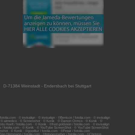
 D-71384 Weinstadt - Endersbach bei Stuttgart
ia.com · © invisalign · © invisalign · ©Benicce / fotolia.com · © invisalign
 · © almedico · © Screenshot · © Konik · © Damon Ormco · © Konik · ©
Hoeft / fotolia.com · © Konik · ©fred goldstein / fotolia.com · © invisalign
na / fotolia.com · © Konik · © YouTube ScreenShot · © YouTube ScreenShot
shot · © Konik · ©goodluz / fotolia.com · ©Petair / fotolia.com
 ©Tino Hemmann / fotolia.com · ©fotogestoeber / fotolia.com · ©Christos