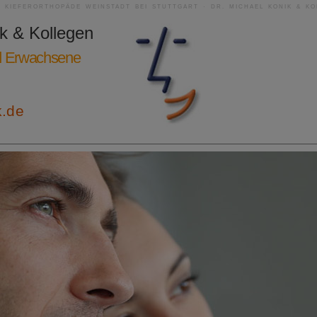
| KIEFERORTHOPÄDE WEINSTADT BEI STUTTGART · DR. MICHAEL KONIK & KO
ik & Kollegen
nd Erwachsene
k.de