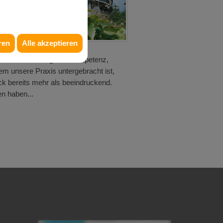
ren
Alle akzeptieren
 nur mit Erfahrung und Kompetenz,
m unsere Praxis untergebracht ist,
lick bereits mehr als beeindruckend.
n haben...