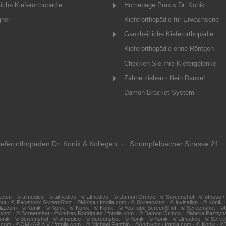
iche Kieferorthopädie
Homepage Praxis Dr. Konik
gner
Kieferorthopädie für Erwachsene
Ganzheitliche Kieferorthopädie
Kieferorthopädie ohne Röntgen
Checken Sie Ihre Kiefergelenke
Zähne ziehen - Nein Danke!
Damon-Bracket-System
eferorthopäden Dr. Konik & Kollegen · Strümpfelbacher Strasse 21 ·
.com · © almedico · © almedico · © almedico · © Damon Ormco · © Screenshot · ©fothoss / fotol
hot · © Facebook ScreenShot · ©Monia / fotolia.com · © Screenshot · © invisalign · © Konik
lia.com · © Konik · © Konik · © Konik · © Konik · © YouTube ScreenShot · © Screenshot · ©Udo 
eenshot · © Screenshot · ©Andres Rodriguez / fotolia.com · © Damon Ormco · ©Mariia Pazhy
 Konik · © Screenshot · © almedico · © Screenshot · © Konik · © Konik · © almedico · © Screen
tolia.com · ©OMKAR A.V / fotolia.com · © Michael Penthin · ©Andy-pix / fotolia.com · © Konik ·