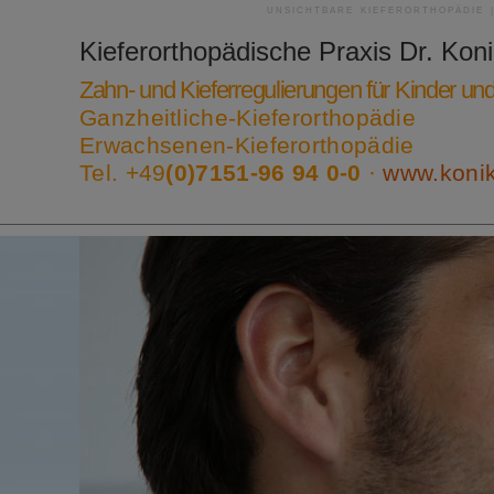
UNSICHTBARE KIEFERORTHOPÄDIE 
Kieferorthopädische Praxis
Dr. Kon
Zahn- und Kieferregulierungen für Kinder u
Ganzheitliche-Kieferorthopädie
Erwachsenen-Kieferorthopädie
Tel. +49
(0)7151-96 94 0-0
·
www.koni