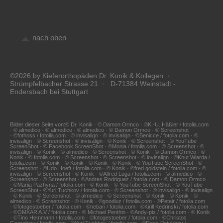
nach oben
©2026 by Kieferorthopäden Dr. Konik & Kollegen ·
Strümpfelbacher Strasse 21 · D-71384 Weinstadt -
Endersbach bei Stuttgart
Bilder dieser Seite von:© Dr. Konik · © Damon Ormco · ©K.-U. Häßler / fotolia.com
· © almedico · © almedico · © almedico · © Damon Ormco · © Screenshot
· ©fothoss / fotolia.com · © invisalign · © invisalign · ©Benicce / fotolia.com · ©
invisalign · © Screenshot · © invisalign · © Konik · © Screenshot · © YouTube
ScreenShot · © Facebook ScreenShot · ©Monia / fotolia.com · © Screenshot · ©
invisalign · © Konik · © almedico · © Screenshot · © Konik · © Damon Ormco · ©
Konik · © fotolia.com · © Screenshot · © Screenshot · © invisalign · ©Knut Wiarda /
fotolia.com · © Konik · © Konik · © Konik · © Konik · © YouTube ScreenShot · ©
Screenshot · ©Udo Hoeft / fotolia.com · © Konik · ©fred goldstein / fotolia.com · ©
invisalign · © Screenshot · © Konik · ©Alfred Luga / fotolia.com · © almedico · ©
Screenshot · © Screenshot · ©Andres Rodriguez / fotolia.com · © Damon Ormco
· ©Mariia Pazhyna / fotolia.com · © Konik · © YouTube ScreenShot · © YouTube
ScreenShot · ©Yuri Tuchkov / fotolia.com · © Screenshot · © invisalign · © invisalign
· © Konik · © Screenshot · © almedico · © Screenshot · © Konik · © Konik · ©
almedico · © Screenshot · © Konik · ©goodluz / fotolia.com · ©Petair / fotolia.com
· ©fotogestoeber / fotolia.com · ©nebari / fotolia.com · ©Kirill Kedrinski / fotolia.com
· ©OMKAR A.V / fotolia.com · © Michael Penthin · ©Andy-pix / fotolia.com · © Konik
· ©Tino Hemmann / fotolia.com · ©fotogestoeber / fotolia.com · ©Christos
Georghiou / fotolia.com · ©Yuri Tuchkov / fotolia.com · ©Ross Petukhov /