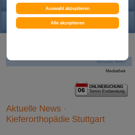
PRAXIS
Auswahl akzeptieren
KONTAKT
Alle akzeptieren
News
Aktuelle News
Mediathek
August
ONLINEBUCHUNG
06
Termin Erstberatung
Aktuelle News ·
Kieferorthopädie Stuttgart