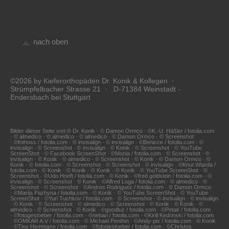
nach oben
©2026 by Kieferorthopäden Dr. Konik & Kollegen ·
Strümpfelbacher Strasse 21 · D-71384 Weinstadt -
Endersbach bei Stuttgart
Bilder dieser Seite von:© Dr. Konik · © Damon Ormco · ©K.-U. Häßler / fotolia.com
· © almedico · © almedico · © almedico · © Damon Ormco · © Screenshot
· ©fothoss / fotolia.com · © invisalign · © invisalign · ©Benicce / fotolia.com · ©
invisalign · © Screenshot · © invisalign · © Konik · © Screenshot · © YouTube
ScreenShot · © Facebook ScreenShot · ©Monia / fotolia.com · © Screenshot · ©
invisalign · © Konik · © almedico · © Screenshot · © Konik · © Damon Ormco · ©
Konik · © fotolia.com · © Screenshot · © Screenshot · © invisalign · ©Knut Wiarda /
fotolia.com · © Konik · © Konik · © Konik · © Konik · © YouTube ScreenShot · ©
Screenshot · ©Udo Hoeft / fotolia.com · © Konik · ©fred goldstein / fotolia.com · ©
invisalign · © Screenshot · © Konik · ©Alfred Luga / fotolia.com · © almedico · ©
Screenshot · © Screenshot · ©Andres Rodriguez / fotolia.com · © Damon Ormco
· ©Mariia Pazhyna / fotolia.com · © Konik · © YouTube ScreenShot · © YouTube
ScreenShot · ©Yuri Tuchkov / fotolia.com · © Screenshot · © invisalign · © invisalign
· © Konik · © Screenshot · © almedico · © Screenshot · © Konik · © Konik · ©
almedico · © Screenshot · © Konik · ©goodluz / fotolia.com · ©Petair / fotolia.com
· ©fotogestoeber / fotolia.com · ©nebari / fotolia.com · ©Kirill Kedrinski / fotolia.com
· ©OMKAR A.V / fotolia.com · © Michael Penthin · ©Andy-pix / fotolia.com · © Konik
· ©Tino Hemmann / fotolia.com · ©fotogestoeber / fotolia.com · ©Christos