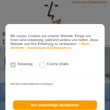
Impressum & Datenschutz
Kieferorthopädische Praxis
Wir nutzen Cookies auf unserer Website. Einige von
ihnen sind notwendig, während andere uns helfen, diese
Dr. Konik & Kollegen
Website und Ihre Erfahrung zu verbessern.
» Mehr
erfahren - Impressum & Datenschutz
Zahn- und Kieferregulierungen für Kinder und
Erwachsene
Ganzheitliche-Kieferorthopädie
Notwendig
Externe Inhalte
Erwachsenen-Kieferorthopädie
Tel. +49
(0)7151-96 94 0-0
·
www.konik.de
Weitere Informationen anzeigen
HOME
Nur notwendige akzeptieren