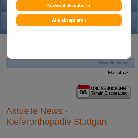
PRAXIS
Auswahl akzeptieren
KONTAKT
Alle akzeptieren
News
Aktuelle News
Mediathek
August
ONLINEBUCHUNG
08
Termin Erstberatung
Aktuelle News ·
Kieferorthopädie Stuttgart