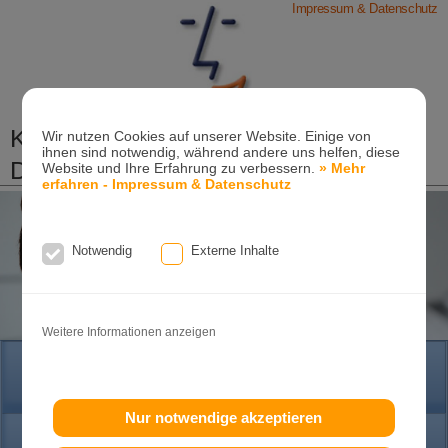
Impressum & Datenschutz
Kieferorthopädische Praxis
Wir nutzen Cookies auf unserer Website. Einige von
ihnen sind notwendig, während andere uns helfen, diese
Dr. Konik & Kollegen
Website und Ihre Erfahrung zu verbessern.
» Mehr
erfahren - Impressum & Datenschutz
Zahn- und Kieferregulierungen für Kinder und
Erwachsene
Ganzheitliche-Kieferorthopädie
Notwendig
Externe Inhalte
Erwachsenen-Kieferorthopädie
Tel. +49
(0)7151-96 94 0-0
·
www.konik.de
Weitere Informationen anzeigen
HOME
Nur notwendige akzeptieren