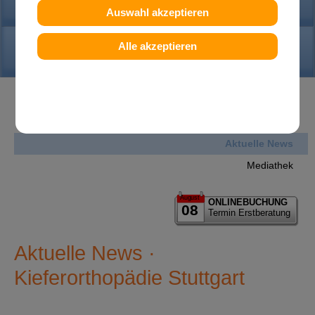
PRAXIS
Auswahl akzeptieren
KONTAKT
Alle akzeptieren
News
Aktuelle News
Mediathek
August
ONLINEBUCHUNG
08
Termin Erstberatung
Aktuelle News ·
Kieferorthopädie Stuttgart