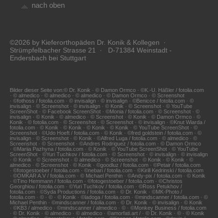
nach oben
©2026 by Kieferorthopäden Dr. Konik & Kollegen ·
Strümpfelbacher Strasse 21 · D-71384 Weinstadt -
Endersbach bei Stuttgart
Bilder dieser Seite von:© Dr. Konik · © Damon Ormco · ©K.-U. Häßler / fotolia.com
· © almedico · © almedico · © almedico · © Damon Ormco · © Screenshot
· ©fothoss / fotolia.com · © invisalign · © invisalign · ©Benicce / fotolia.com · ©
invisalign · © Screenshot · © invisalign · © Konik · © Screenshot · © YouTube
ScreenShot · © Facebook ScreenShot · ©Monia / fotolia.com · © Screenshot · ©
invisalign · © Konik · © almedico · © Screenshot · © Konik · © Damon Ormco · ©
Konik · © fotolia.com · © Screenshot · © Screenshot · © invisalign · ©Knut Wiarda /
fotolia.com · © Konik · © Konik · © Konik · © Konik · © YouTube ScreenShot · ©
Screenshot · ©Udo Hoeft / fotolia.com · © Konik · ©fred goldstein / fotolia.com · ©
invisalign · © Screenshot · © Konik · ©Alfred Luga / fotolia.com · © almedico · ©
Screenshot · © Screenshot · ©Andres Rodriguez / fotolia.com · © Damon Ormco
· ©Mariia Pazhyna / fotolia.com · © Konik · © YouTube ScreenShot · © YouTube
ScreenShot · ©Yuri Tuchkov / fotolia.com · © Screenshot · © invisalign · © invisalign
· © Konik · © Screenshot · © almedico · © Screenshot · © Konik · © Konik · ©
almedico · © Screenshot · © Konik · ©goodluz / fotolia.com · ©Petair / fotolia.com
· ©fotogestoeber / fotolia.com · ©nebari / fotolia.com · ©Kirill Kedrinski / fotolia.com
· ©OMKAR A.V / fotolia.com · © Michael Penthin · ©Andy-pix / fotolia.com · © Konik
· ©Tino Hemmann / fotolia.com · ©fotogestoeber / fotolia.com · ©Christos
Georghiou / fotolia.com · ©Yuri Tuchkov / fotolia.com · ©Ross Petukhov /
fotolia.com · ©Syda Productions / fotolia.com · © Dr. Konik · ©MK-Photo /
fotolia.com · © · © · © Konik · ©ladoga / fotolia.com · ©mindscanner / fotolia.com · ©
Michael Penthin · ©mindscanner / fotolia.com · © Dr. Konik · © invisalign · © Konik
· ©KB3 / almedico · ©mindscanner / almedico · © · ©Monkey Business / fotolia.com
· © Dr. Konik · © almedico · © almedico · ©amorfati.art / · © Dr. Konik · © · © Konik