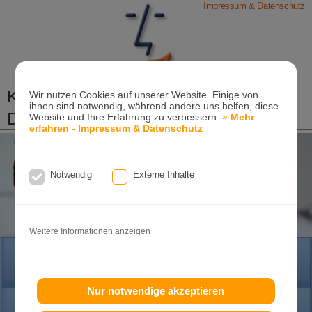
Impressum & Datenschutz
Kieferorthopädische Praxis
Wir nutzen Cookies auf unserer Website. Einige von
ihnen sind notwendig, während andere uns helfen, diese
Dr. Konik & Kollegen
Website und Ihre Erfahrung zu verbessern.
» Mehr
erfahren - Impressum & Datenschutz
Zahn- und Kieferregulierungen für Kinder und
Erwachsene
Ganzheitliche-Kieferorthopädie
Notwendig
Externe Inhalte
Erwachsenen-Kieferorthopädie
Tel. +49
(0)7151-96 94 0-0
·
www.konik.de
Weitere Informationen anzeigen
HOME
Nur notwendige akzeptieren